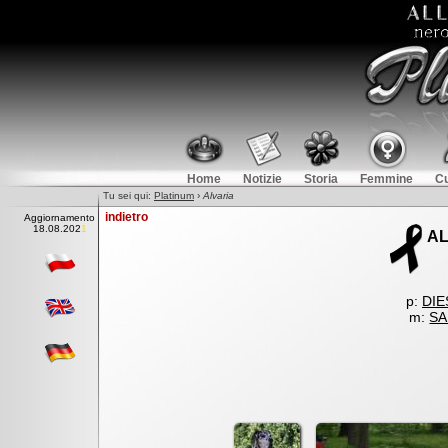
Home
Notizie
Storia
Femmine
Cu
Tu sei qui:
Platinum
›
Alvaria
indietro
Aggiornamento
18
.
08.2021
AL
p:
DIE
m:
SA