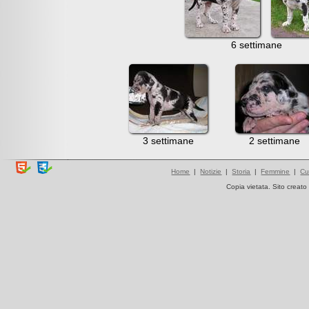
6 settimane
3 settimane
2 settimane
Home
|
Notizie
|
Storia
|
Femmine
|
Cu
Copia vietata. Sito creat