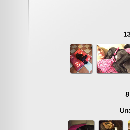
1
8
Un