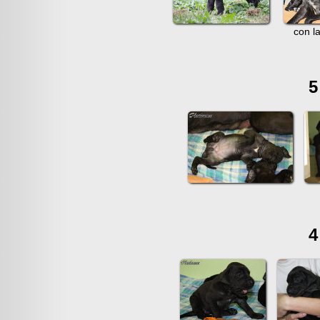
con l
5
4