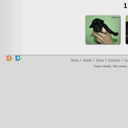
1
Home
|
Notizie
|
Storia
|
Femmine
|
Cu
Copia vietata. Sito creat