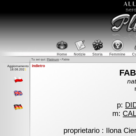
Home
Notizie
Storia
Femmine
Cu
Tu sei qui:
Platinum
›
Fabia
indietro
Aggiornamento
1
8.08.2021
FAB
na
p:
DI
m:
CAL
proprietario : Ilona Ci