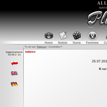
Home
Notizie
Storia
Femmine
Cu
Tu sei qui:
Platinum
›
Cucciolata F
indietro
Aggiornamento
18
.
08.2021
25.07.201
4
ner