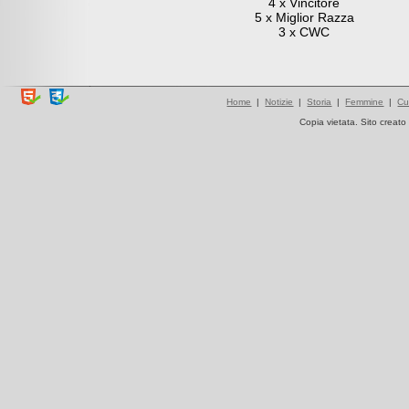
4 x Vincitore
5 x Miglior Razza
3 x CWC
Home
|
Notizie
|
Storia
|
Femmine
|
Cu
Copia vietata. Sito creat