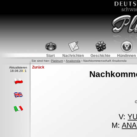
Start
Nachrichten
Geschichte
Hündinnen
Sie sind hier:
Platinum
›
Anakonda
›
Nachkommenschaft Anakonda
Zurück
Aktualisieren
18.08
.
2021
Nachkomme
G
V:
YU
M:
ANA