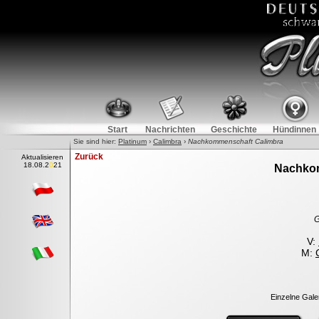
Start
Nachrichten
Geschichte
Hündinnen
Sie sind hier:
Platinum
›
Calimbra
›
Nachkommenschaft Calimbra
Zurück
Aktualisieren
1
8
.08.2021
Nachkom
G
V:
M:
Einzelne Galer