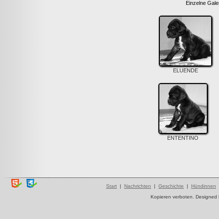
Einzelne Galer
ELUENDE
ENTENTINO
Start
|
Nachrichten
|
Geschichte
|
Hündinnen
Kopieren verboten. Designed