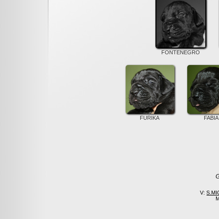
FONTENEGRO
FURIKA
FABIA
G
V:
S.MI