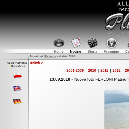
Home
Notizie
Storia
Femmine
Cu
Tu sei qui:
Platinum
›
Notizie 2018
indietro
Aggiornamento
18.08.202
1
2001-2009
|
2010
|
2011
|
2012
|
2
13.09.2018
-
Nuove foto
FERLONI Platinu