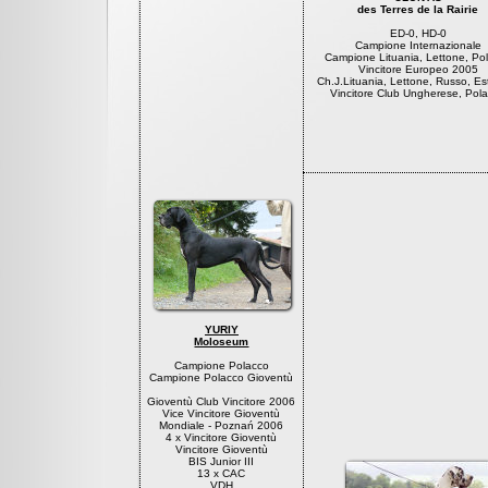
des Terres de la Rairie
ED-0, HD-0
Campione Internazionale
Campione Lituania, Lettone, Po
Vincitore Europeo 2005
Ch.J.Lituania, Lettone, Russo, E
Vincitore Club Ungherese, Pol
YURIY
Moloseum
Campione Polacco
Campione Polacco Gioventù
Gioventù Club Vincitore 2006
Vice Vincitore Gioventù
Mondiale - Poznań 2006
4 x Vincitore Gioventù
Vincitore Gioventù
BIS Junior III
13 x CAC
VDH