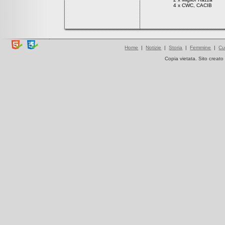
4 x CWC, CACIB
Home
|
Notizie
|
Storia
|
Femmine
|
Cu
Copia vietata. Sito creat