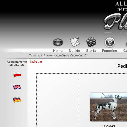
Home
Notizie
Storia
Femmine
Cu
Tu sei qui:
Platinum
›
pedigree Cucciolata C
indietro
Aggiornamento
18.0
8
.2021
Pedi
ULON'AS