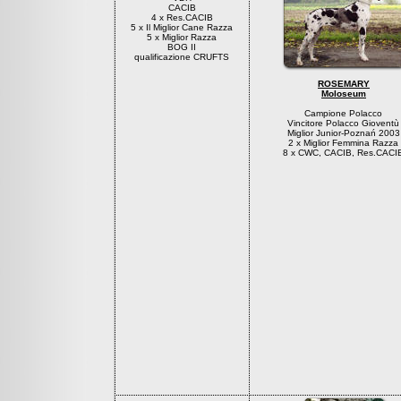
CACIB
4 x Res.CACIB
5 x Il Miglior Cane Razza
5 x Miglior Razza
BOG II
qualificazione CRUFTS
ROSEMARY
Moloseum
Campione Polacco
Vincitore Polacco Gioventù
Miglior Junior-Poznań 2003
2 x Miglior Femmina Razza
8 x CWC, CACIB, Res.CACI