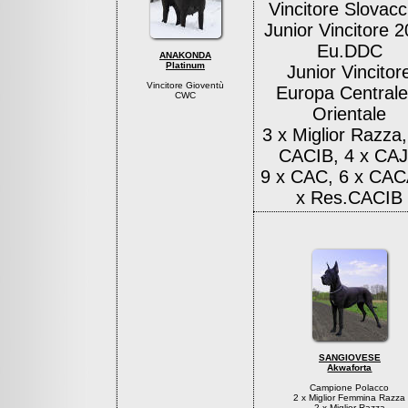
Vincitore Slovacc
Junior Vincitore 
Eu.DDC
ANAKONDA
Platinum
Junior Vincitor
Vincitore Gioventù
Europa Centrale
CWC
Orientale
3 x Miglior Razza,
CACIB, 4 x CA
9 x CAC, 6 x CAC
x Res.CACIB
SANGIOVESE
Akwaforta
Campione Polacco
2 x Miglior Femmina Razza
2 x Miglior Razza