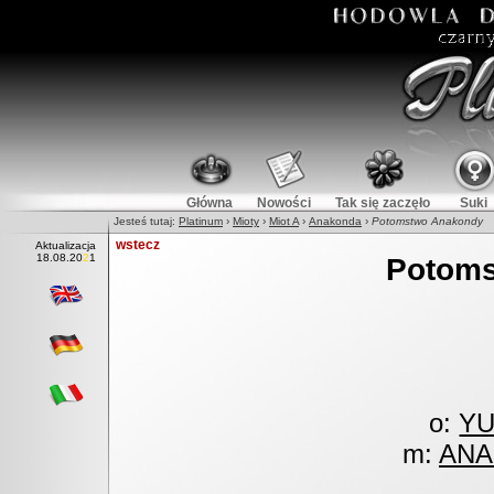
Główna
Nowości
Tak się zaczęło
Suki
Jesteś tutaj:
Platinum
›
Mioty
›
Miot A
›
Anakonda
›
Potomstwo Anakondy
wstecz
Aktualizacja
18
.
08.2021
Potom
o:
YU
m:
ANA