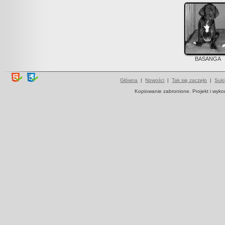
BASANGA
Główna
|
Nowości
|
Tak się zaczęło
|
Suki
Kopiowanie zabronione. Projekt i wyk