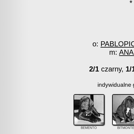
*
o:
PABLOPIC
m:
ANA
2/1
czarny,
1/
indywidualne g
BEMENTO
BITMONT